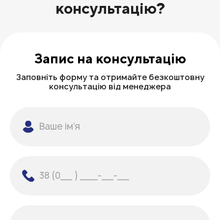
консультацію?
04
Участь доступна лише для випускників
Лідерської програми.
Можливі індивідуальні знижки
Запис на консультацію
Заповніть форму та отримайте безкоштовну
консультацію від менеджера