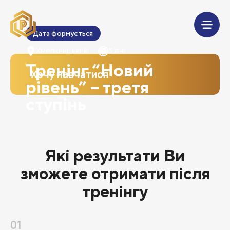
Дата формується
Хмельницький
3 дні
Тренінг “Новий
Хочу навчатися
рівень” – третя
ступінь
Які результати Ви
зможете отримати після
тренінгу
01