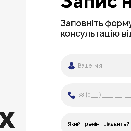
Запис 
Заповніть форм
консультацію в
х