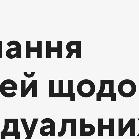
мання
ей щодо
ідуальни