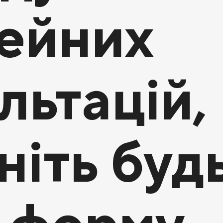
мейних
льтацій,
ніть буд