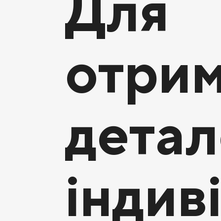
Для
отри
детал
індив