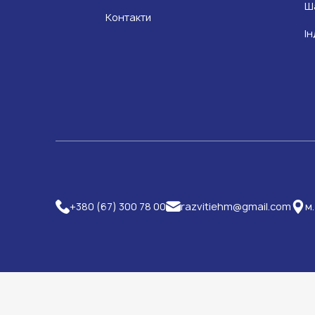
Ш
Контакти
Ін
+380 (67) 300 78 00
razvitiehm@gmail.com
м