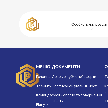
Особистісний розвит
Олеся Лебеденко
МЕНЮ
ДОКУМЕНТИ
О
Головна
Договір публічної оферти
Т
Тренінги
Політика конфіденційності
К
ст
Команда
Умови оплати та повернення
коштів
Тр
Відгуки