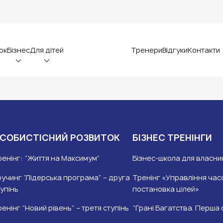
ок
Бізнес
Для дітей
Тренери
Відгуки
Контакти
СОБИСТІСНИЙ РОЗВИТОК
БІЗНЕС ТРЕНІНГИ
ренінг: “Життя на Максимум”
Бізнес-школа для власник
оучинг “Лідерська програма” – друга
Тренінг «Управління час
упінь
постановка цілей»
енінг “Новий рівень” – третя ступінь
“Грані Багатства. Перша 