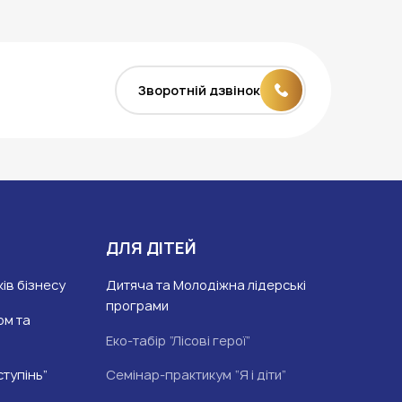
Зворотній дзвінок
ДЛЯ ДІТЕЙ
ів бізнесу
Дитяча та Молодіжна лідерські
програми
ом та
Еко-табір “Лісові герої”
ступінь”
Семінар-практикум “Я і діти”